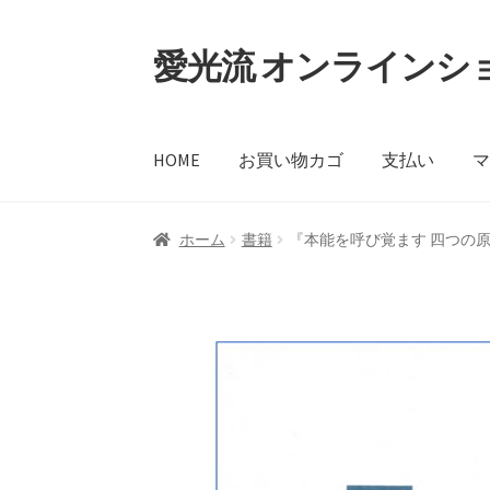
愛光流 オンラインシ
ナ
コ
ビ
ン
ゲ
テ
ー
ン
HOME
お買い物カゴ
支払い
シ
ツ
ョ
へ
ン
ス
ホーム
書籍
『本能を呼び覚ます 四つの
へ
キ
ス
ッ
キ
プ
ッ
プ