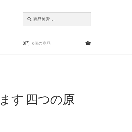
検
検
索
索
対
象:
0
円
0個の商品
ます 四つの原