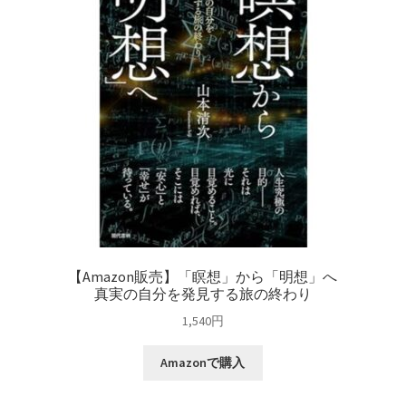
清
次
著
個
【Amazon販売】「瞑想」から「明想」へ
真実の自分を発見する旅の終わり
1,540
円
Amazonで購入