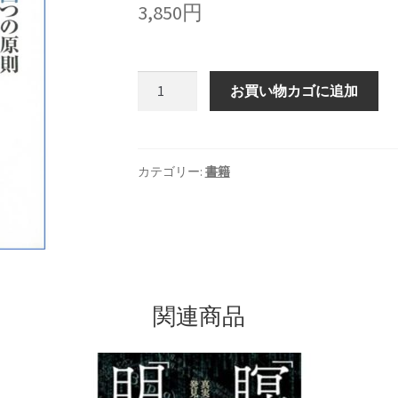
3,850
円
『本
お買い物カゴに追加
能
を
呼
び
カテゴリー:
書籍
覚
ま
す
四
つ
の
関連商品
原
則』
山
本