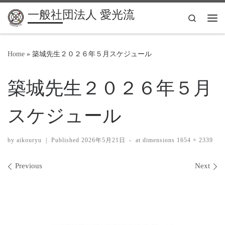
一般社団法人 愛光流
Search
Me
Home
»
築城先生２０２６年５月スケジュール
築城先生２０２６年５月
スケジュール
by
aikouryu
|
Published
2026年5月21日
-
at dimensions
1654 × 2339
Images navigation
Previous
Next