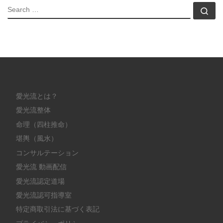
SEARCH
Sea
愛光流とは？
愛光流整体
命理（四柱推命）
堪輿（風水）
コンサルテーション
愛光流 動画配信
愛光流認定道場
愛光流認可指導室
特定商取引法に基づく表記