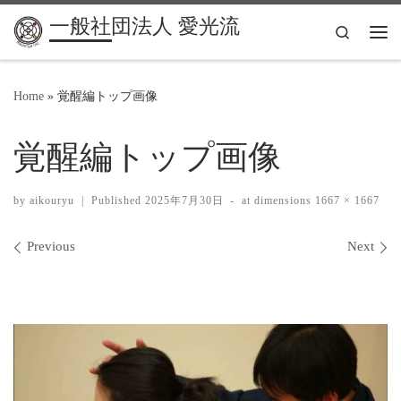
一般社団法人 愛光流
Search
Me
Home
»
覚醒編トップ画像
覚醒編トップ画像
by
aikouryu
|
Published
2025年7月30日
-
at dimensions
1667 × 1667
Images navigation
Previous
Next