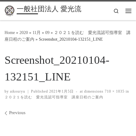
一般社団法人 愛光流
Search
Me
Home
»
2020
»
11月
»
09
»
２０２１を読む 愛光流認可指導室 講
座日程のご案内
»
Screenshot_20210104-132151_LINE
Screenshot_20210104-
132151_LINE
by
aikouryu
|
Published
2021年1月5日
-
at dimensions
710 × 1035
in
２０２１を読む 愛光流認可指導室 講座日程のご案内
Images navigation
Previous