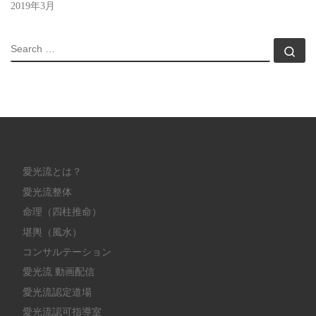
2019年3月
SEARCH
Sea
愛光流とは？
愛光流整体
命理（四柱推命）
堪輿（風水）
コンサルテーション
愛光流 動画配信
愛光流認定道場
愛光流認可指導室