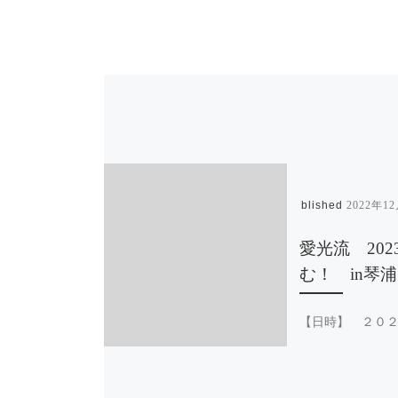
Published
2022年1
愛光流 202
む！ in琴浦
【日時】 ２０
２８日(土) 受付