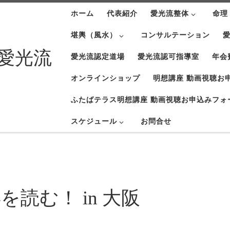
ホーム
代表紹介
愛光流整体
命理
堪輿（風水）
コンサルテーション
愛
 愛光流
愛光流認定道場
愛光流認可指導室
年会
オンラインショップ
明想講座 動画視聴お
ふたばテラス明想講座 動画視聴お申込みフォ
スケジュール
お問合せ
読む！ in 大阪