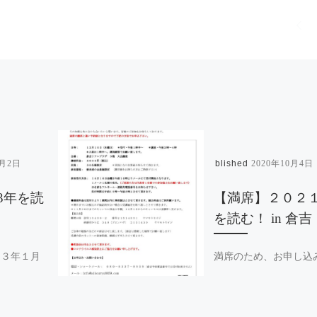
2月2日
Published
2020年10月4日
3年を読
【満席】２０２
を読む！ in 倉吉
２３年１月
満席のため、お申し込
 […]
終了させていただきま [