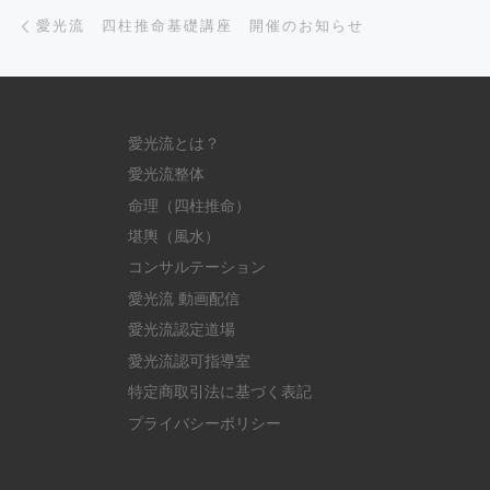
Post navigation
Previous post
愛光流 四柱推命基礎講座 開催のお知らせ
愛光流とは？
愛光流整体
命理（四柱推命）
堪輿（風水）
コンサルテーション
愛光流 動画配信
愛光流認定道場
愛光流認可指導室
特定商取引法に基づく表記
プライバシーポリシー