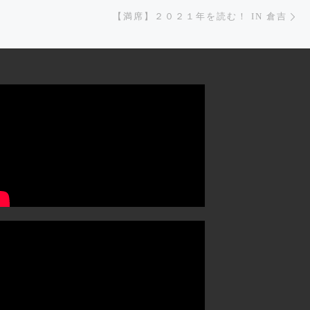
Ne
【満席】２０２１年を読む！ IN 倉吉