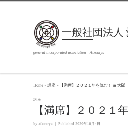
一般社団法人
general incorporated association Aikouryu
Home
»
講座
»
【満席】２０２１年を読む！ in 大阪
講座
【満席】２０２１年を
by
aikouryu
|
Published
2020年10月4日